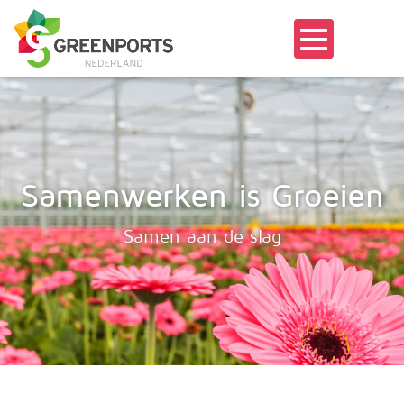
Samenwerken is Groeien
Samen aan de slag