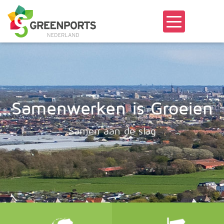
Samenwerken is Groeien
Samen aan de slag