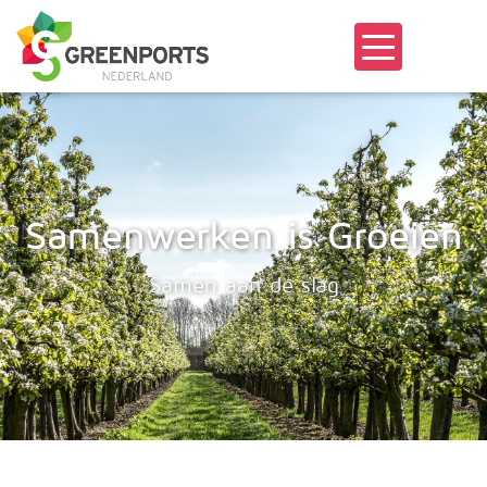
Samenwerken is Groeien
Samen aan de slag