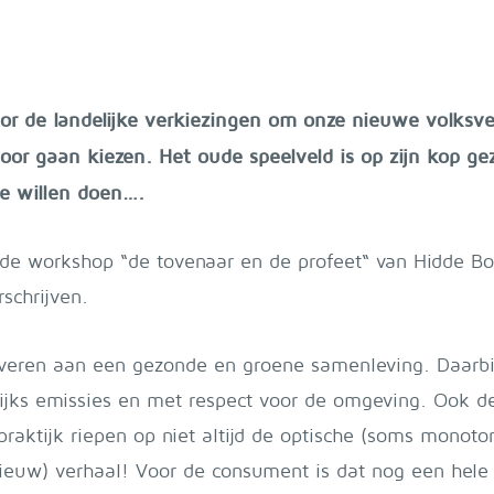
 de landelijke verkiezingen om onze nieuwe volksver
or gaan kiezen. Het oude speelveld is op zijn kop g
e willen doen….
n de workshop “de tovenaar en de profeet“ van Hidde 
schrijven.
veren aan een gezonde en groene samenleving. Daarbij
ijks emissies en met respect voor de omgeving. Ook d
praktijk riepen op niet altijd de optische (soms monoto
ieuw) verhaal! Voor de consument is dat nog een hel