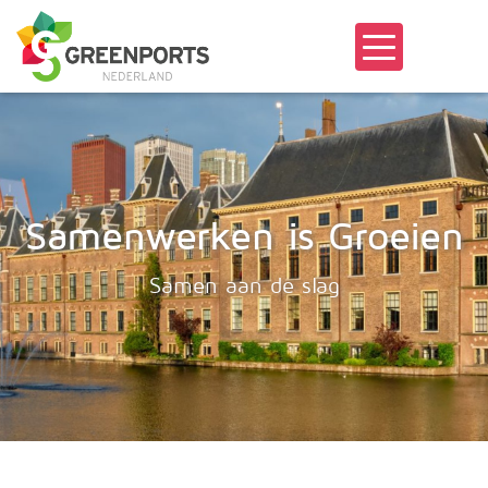
Samenwerken is Groeien
Samen aan de slag