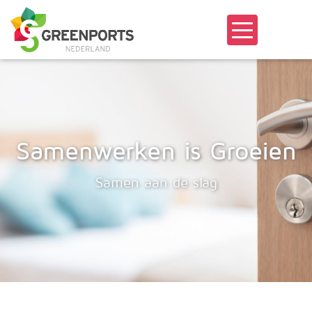
Samenwerken is Groeien
Samen aan de slag